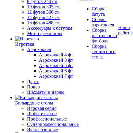
8 футов 244 см
10 футов 305 см
Сборка
12 футов 366 см
батута
14 футов 427 см
Сборка
16 футов 488 см
аэрохоккея
Наши
Аксессуары к батутам
Сборка
работы
Минитрамплины
настольного
футбола
Игротека
Сборка
Аэрохоккей
теннисного
Аэрохоккей 4 фт
стола
Аэрохоккей 3 фт
Аэрохоккей 5 фт
Аэрохоккей 6 фт
Аэрохоккей 7 фт
Дартс
Покер
Шахматы и нарды
Бильярдные столы
Игровая серия
Любительские
Профессиональные
Суперпрофессиональные
Эксклюзивные