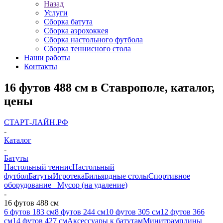
Назад
Услуги
Сборка батута
Сборка аэрохоккея
Сборка настольного футбола
Сборка теннисного стола
Наши работы
Контакты
16 футов 488 см в Ставрополе, каталог,
цены
СТАРТ-ЛАЙН.РФ
-
Каталог
-
Батуты
Настольный теннис
Настольный
футбол
Батуты
Игротека
Бильярдные столы
Спортивное
оборудование
_ Мусор (на удаление)
-
16 футов 488 см
6 футов 183 см
8 футов 244 см
10 футов 305 см
12 футов 366
см
14 футов 427 см
Аксессуары к батутам
Минитрамплины